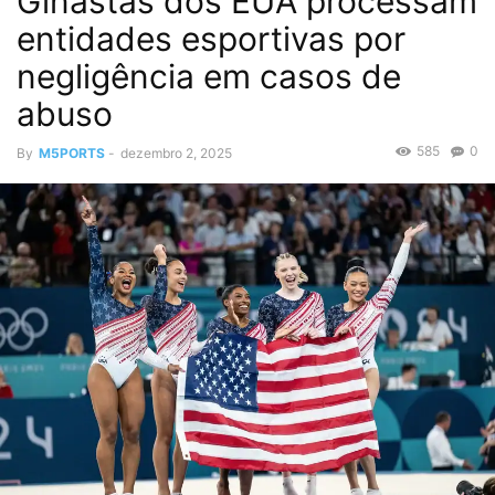
Ginastas dos EUA processam
entidades esportivas por
negligência em casos de
abuso
585
0
By
M5PORTS
-
dezembro 2, 2025