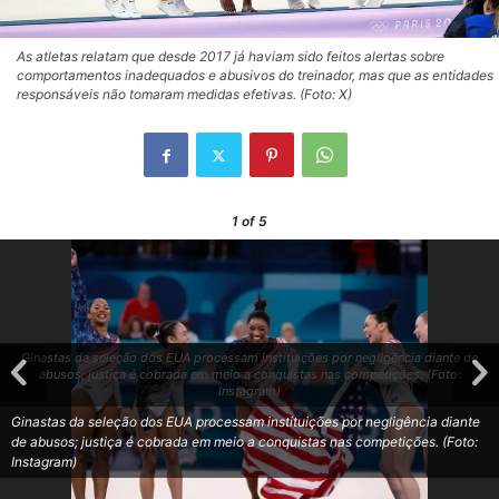
As atletas relatam que desde 2017 já haviam sido feitos alertas sobre
comportamentos inadequados e abusivos do treinador, mas que as entidades
responsáveis não tomaram medidas efetivas. (Foto: X)
1
of 5
Ginastas da seleção dos EUA processam instituições por negligência diante de
abusos; justiça é cobrada em meio a conquistas nas competições. (Foto:
Instagram)
Ginastas da seleção dos EUA processam instituições por negligência diante
de abusos; justiça é cobrada em meio a conquistas nas competições. (Foto:
Instagram)