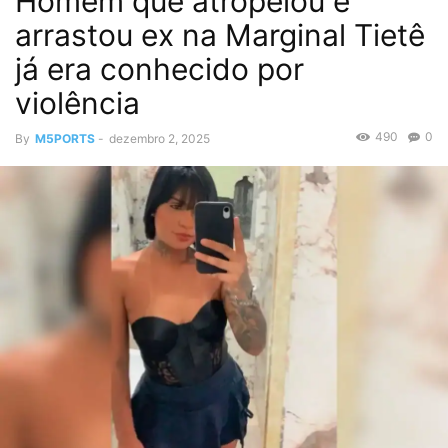
Homem que atropelou e
arrastou ex na Marginal Tietê
já era conhecido por
violência
490
0
By
M5PORTS
-
dezembro 2, 2025