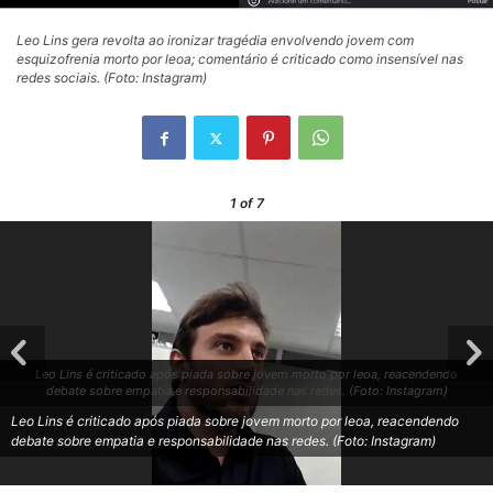
Leo Lins gera revolta ao ironizar tragédia envolvendo jovem com
esquizofrenia morto por leoa; comentário é criticado como insensível nas
redes sociais. (Foto: Instagram)
1
of 7
Leo Lins é criticado após piada sobre jovem morto por leoa, reacendendo
debate sobre empatia e responsabilidade nas redes. (Foto: Instagram)
Leo Lins é criticado após piada sobre jovem morto por leoa, reacendendo
debate sobre empatia e responsabilidade nas redes. (Foto: Instagram)