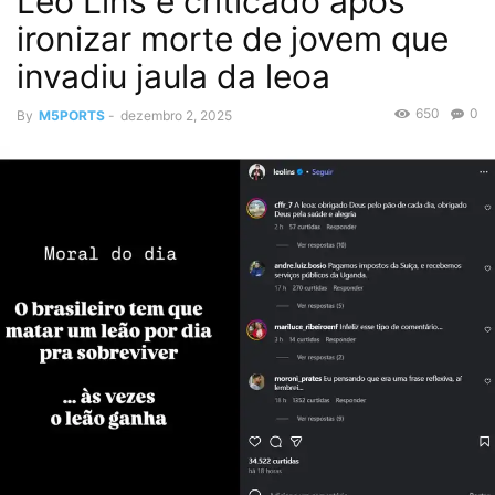
Leo Lins é criticado após
ironizar morte de jovem que
invadiu jaula da leoa
650
0
By
M5PORTS
-
dezembro 2, 2025