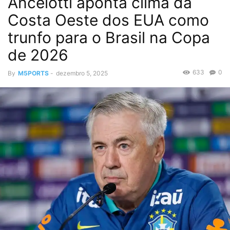
Ancelotti aponta clima da
Costa Oeste dos EUA como
trunfo para o Brasil na Copa
de 2026
633
0
By
M5PORTS
-
dezembro 5, 2025