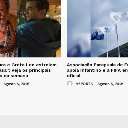
ra e Greta Lee estrelam
Associação Paraguaia de F
sa”; veja os principais
apoia Infantino e a FIFA e
s da semana
oficial
-
Agosto 6, 2026
M5PORTS
-
Agosto 6, 2026