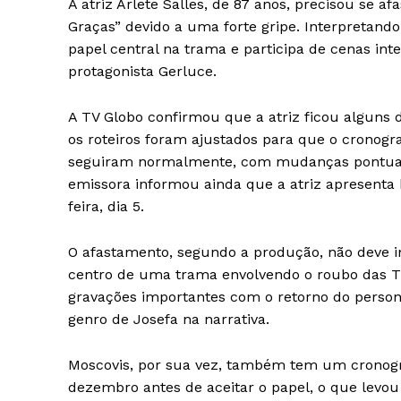
A atriz Arlete Salles, de 87 anos, precisou se 
Graças” devido a uma forte gripe. Interpretand
papel central na trama e participa de cenas inte
protagonista Gerluce.
iCHA
Aprenda tu
A TV Globo confirmou que a atriz ficou alguns 
Inteligência 
os roteiros foram ajustados para que o cronog
seguiram normalmente, com mudanças pontuais
emissora informou ainda que a atriz apresenta 
feira, dia 5.
O afastamento, segundo a produção, não deve i
centro de uma trama envolvendo o roubo das Tr
gravações importantes com o retorno do person
genro de Josefa na narrativa.
Moscovis, por sua vez, também tem um cronogr
SAIBA M
dezembro antes de aceitar o papel, o que levo