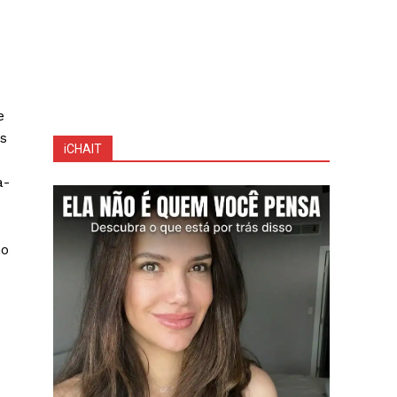
e
s
iCHAIT
a-
no