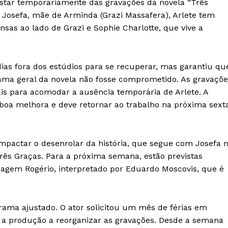
afastar temporariamente das gravações da novela “Três
o Josefa, mãe de Arminda (Grazi Massafera), Arlete tem
nsas ao lado de Grazi e Sophie Charlotte, que vive a
IT
do sobre
dias fora dos estúdios para se recuperar, mas garantiu qu
M5PORTS
Artificial
rama geral da novela não fosse comprometido. As gravaçõe
 para acomodar a ausência temporária de Arlete. A
Sobre Nós
boa melhora e deve retornar ao trabalho na próxima sext
Anuncie
Contato
mpactar o desenrolar da história, que segue com Josefa 
Transparência Editorial
ês Graças. Para a próxima semana, estão previstas
Termos de Serviços
agem Rogério, interpretado por Eduardo Moscovis, que é
RSS
Política de Privacidade e Cookies
ama ajustado. O ator solicitou um mês de férias em
AIS
u a produção a reorganizar as gravações. Desde a semana