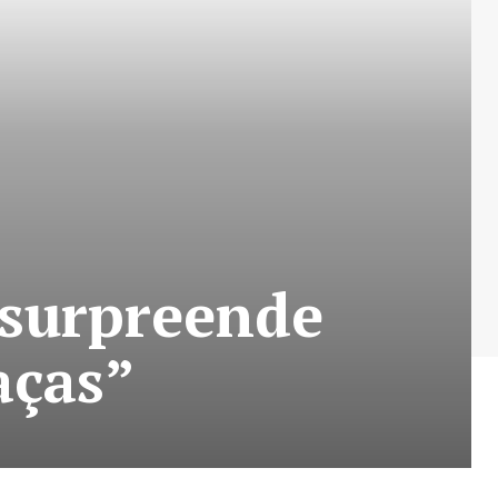
 surpreende
aças”