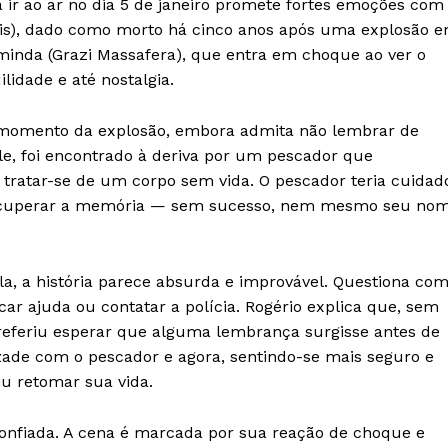
a ir ao ar no dia 5 de janeiro promete fortes emoções com
vis), dado como morto há cinco anos após uma explosão 
IT
minda (Grazi Massafera), que entra em choque ao ver o
do sobre
lidade e até nostalgia.
M5PORTS
Artificial
 momento da explosão, embora admita não lembrar de
Sobre Nós
e, foi encontrado à deriva por um pescador que
 tratar-se de um corpo sem vida. O pescador teria cuidad
Anuncie
 recuperar a memória — sem sucesso, nem mesmo seu no
Contato
Transparência Editorial
Termos de Serviços
ela, a história parece absurda e improvável. Questiona co
RSS
r ajuda ou contatar a polícia. Rogério explica que, sem
eferiu esperar que alguma lembrança surgisse antes de
Política de Privacidade e Cookies
izade com o pescador e agora, sentindo-se mais seguro e
AIS
u retomar sua vida.
onfiada. A cena é marcada por sua reação de choque e