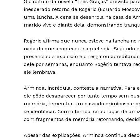
O capítulo da novela “Três Graças” previsto par
inesperado retorno de Rogério (Eduardo Mosco
iCHA
uma lancha. A cena se desenrola na casa de Ar
Aprenda tu
marido vivo e diante dela, demonstrando tranqui
Inteligência 
Rogério afirma que nunca esteve na lancha no
nada do que aconteceu naquele dia. Segundo el
presenciou a explosão e o resgatou acreditando
dele por semanas, enquanto Rogério tentava
ele lembrava.
Arminda, incrédula, contesta a narrativa. Para 
ele pôde desaparecer por tanto tempo sem busca
memória, temeu ter um passado criminoso e pr
se identificar. Com o tempo, criou laços de am
SAIBA M
com fragmentos de memória retornando, decidi
Apesar das explicações, Arminda continua desc