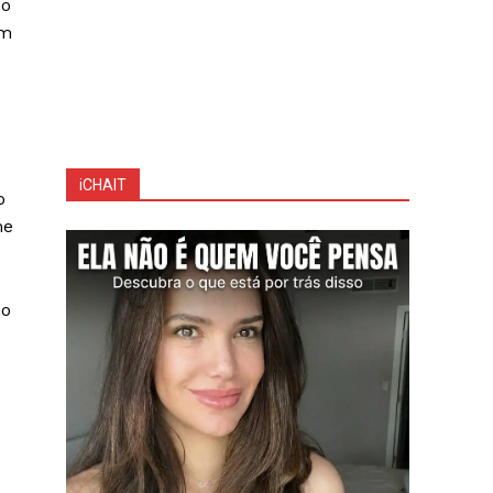
 o
em
iCHAIT
o
me
mo