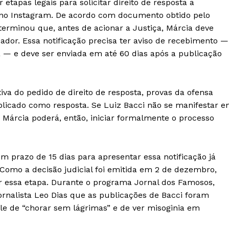
 etapas legais para solicitar direito de resposta a
l no Instagram. De acordo com documento obtido pelo
eterminou que, antes de acionar a Justiça, Márcia deve
IT
ador. Essa notificação precisa ter aviso de recebimento —
do sobre
M5PORTS
a — e deve ser enviada em até 60 dias após a publicação
Artificial
Sobre Nós
tiva do pedido de direito de resposta, provas da ofensa
Anuncie
ublicado como resposta. Se Luiz Bacci não se manifestar 
Contato
, Márcia poderá, então, iniciar formalmente o processo
Transparência Editorial
Termos de Serviços
um prazo de 15 dias para apresentar essa notificação já
RSS
Como a decisão judicial foi emitida em 2 de dezembro,
Política de Privacidade e Cookies
r essa etapa. Durante o programa Jornal dos Famosos,
rnalista Leo Dias que as publicações de Bacci foram
AIS
le de “chorar sem lágrimas” e de ver misoginia em