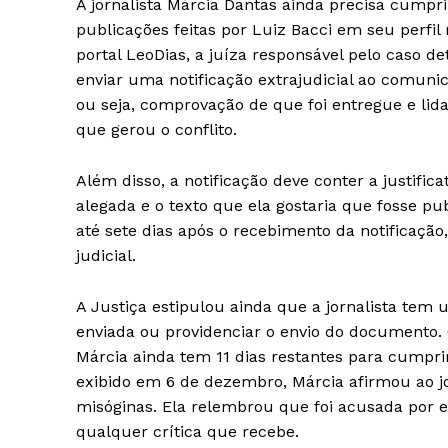
A jornalista Márcia Dantas ainda precisa cumprir
publicações feitas por Luiz Bacci em seu perfi
portal LeoDias, a juíza responsável pelo caso d
iCHA
enviar uma notificação extrajudicial ao comunic
Aprenda tu
ou seja, comprovação de que foi entregue e lid
Inteligência 
que gerou o conflito.
Além disso, a notificação deve conter a justifica
alegada e o texto que ela gostaria que fosse p
até sete dias após o recebimento da notificação
judicial.
A Justiça estipulou ainda que a jornalista tem 
enviada ou providenciar o envio do documento. 
Márcia ainda tem 11 dias restantes para cumpri
exibido em 6 de dezembro, Márcia afirmou ao jo
SAIBA M
misóginas. Ela relembrou que foi acusada por e
qualquer crítica que recebe.