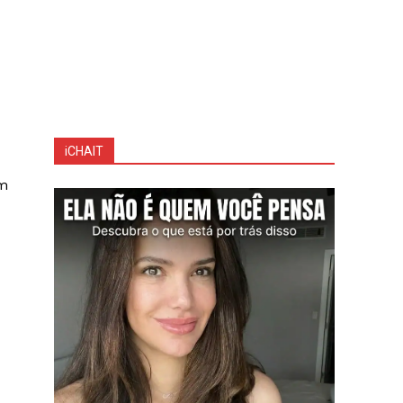
iCHAIT
em