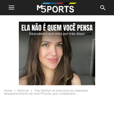
Home
Notícias
Vitor Belfort se emociona ao relembrar
desaparecimento da irmã Priscila, que completaria...