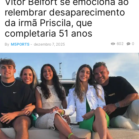
Vitor Belfort se emociona ao
relembrar desaparecimento
da irmã Priscila, que
completaria 51 anos
602
0
By
M5PORTS
-
dezembro 7, 2025