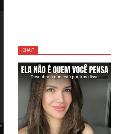
iCHAIT
Após provocação do Flamengo, Andreas apaga fotos do ex-clube e encerr
m)
Após provocação do Flamengo, Andreas apaga fotos do ex-clube e encerra 
Instagram)