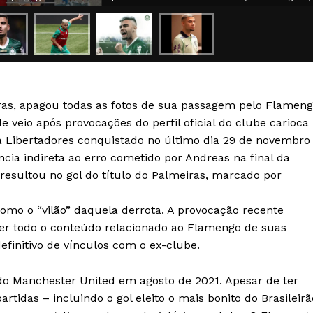
Transparência Editorial
Termos de Serviços
RSS
Política de Privacidade e Cookies
ras, apagou todas as fotos de sua passagem pelo Flamen
AIS
de veio após provocações do perfil oficial do clube carioca
a Libertadores conquistado no último dia 29 de novembro
cia indireta ao erro cometido por Andreas na final da
esultou no gol do título do Palmeiras, marcado por
omo o “vilão” daquela derrota. A provocação recente
er todo o conteúdo relacionado ao Flamengo de suas
efinitivo de vínculos com o ex-clube.
 Manchester United em agosto de 2021. Apesar de ter
rtidas – incluindo o gol eleito o mais bonito do Brasileirã