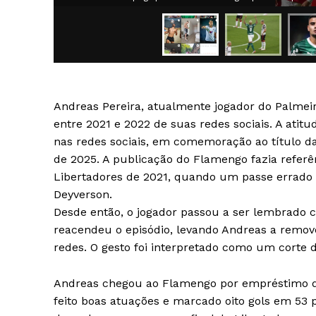
Andreas Pereira, atualmente jogador do Palmei
SAIBA M
entre 2021 e 2022 de suas redes sociais. A atitu
nas redes sociais, em comemoração ao título d
de 2025. A publicação do Flamengo fazia referên
Libertadores de 2021, quando um passe errado r
Deyverson.
Desde então, o jogador passou a ser lembrado c
reacendeu o episódio, levando Andreas a remov
redes. O gesto foi interpretado como um corte d
Andreas chegou ao Flamengo por empréstimo do
feito boas atuações e marcado oito gols em 53 pa