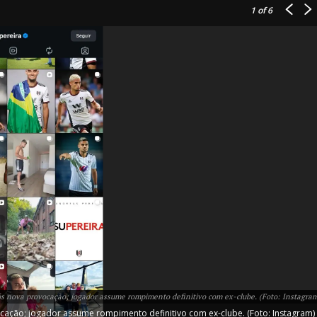
1
of 6
IT
do sobre
M5PORTS
Artificial
Sobre Nós
Anuncie
 nova provocação; jogador assume rompimento definitivo com ex-clube. (Foto: Instagra
Contato
ção; jogador assume rompimento definitivo com ex-clube. (Foto: Instagram)