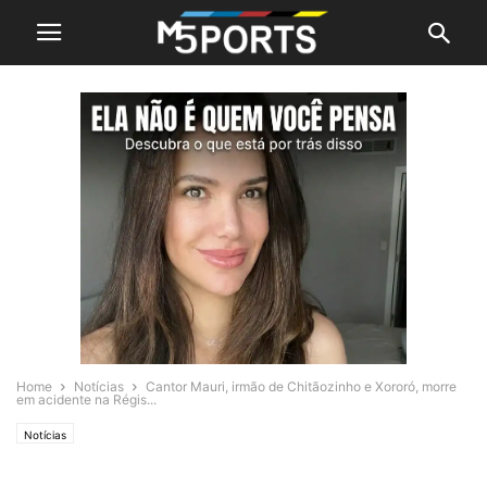
Home
Notícias
Cantor Mauri, irmão de Chitãozinho e Xororó, morre
em acidente na Régis...
Notícias