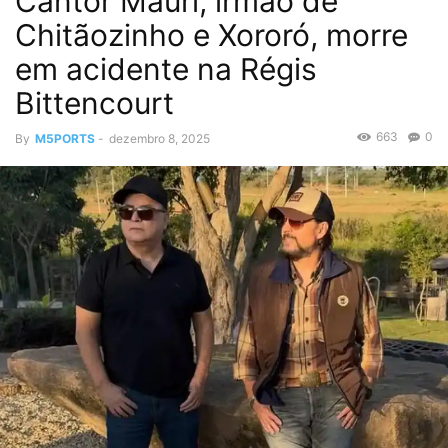
Cantor Mauri, irmão de
Chitãozinho e Xororó, morre
em acidente na Régis
Bittencourt
663
0
By
M5PORTS
-
dezembro 8, 2025