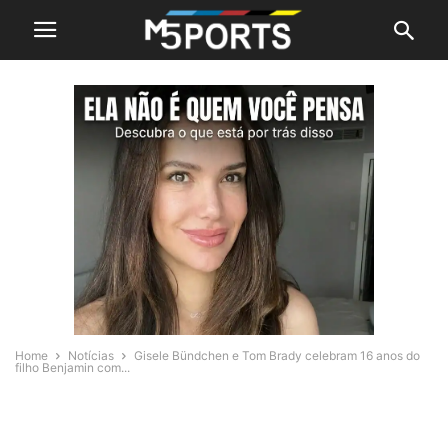
Home
Notícias
Gisele Bündchen e Tom Brady celebram 16 anos do
filho Benjamin com...