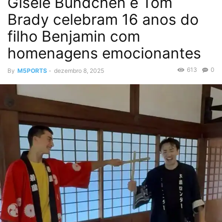
Gisele Bündchen e Tom
Brady celebram 16 anos do
filho Benjamin com
homenagens emocionantes
613
0
By
M5PORTS
-
dezembro 8, 2025