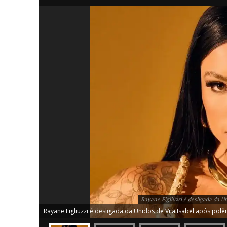
iCHA
Aprenda tu
Inteligência 
Rayane Figliuzzi é desligada da U
Rayane Figliuzzi é desligada da Unidos de Vila Isabel após po