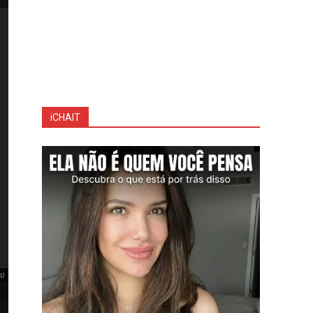
iCHAIT
m)
Rayane se surpreende com parceria de Belo e Viviane em no
Rayane se surpreende com parceria de Belo e Viviane em novela, mas mostr