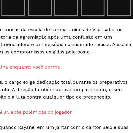
Transparência Editorial
Termos de Serviços
RSS
de musas da escola de samba Unidos de Vila Isabel no
Política de Privacidade e Cookies
iretoria da agremiação após uma confusão em um
fluenciadora e um episódio considerado racista. A escola
AIS
m os compromissos exigidos pelo posto.
balha enquanto você dorme
, o cargo exige dedicação total durante os preparativos
antir. A direção também aproveitou para reforçar seu
o e a luta contra qualquer tipo de preconceito.
ni Jr. após polêmicas do jogador
 quando Rayane, em um jantar com o cantor Belo e suas