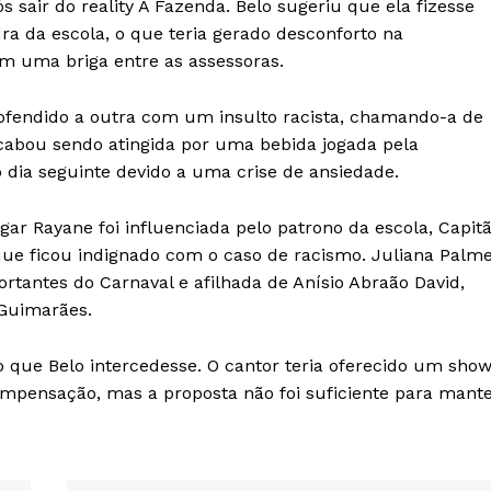
s sair do reality A Fazenda. Belo sugeriu que ela fizesse
a da escola, o que teria gerado desconforto na
em uma briga entre as assessoras.
 ofendido a outra com um insulto racista, chamando-a de
acabou sendo atingida por uma bebida jogada pela
 dia seguinte devido a uma crise de ansiedade.
ar Rayane foi influenciada pelo patrono da escola, Capit
ue ficou indignado com o caso de racismo. Juliana Palme
ortantes do Carnaval e afilhada de Anísio Abraão David,
 Guimarães.
o que Belo intercedesse. O cantor teria oferecido um sho
mpensação, mas a proposta não foi suficiente para mant