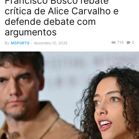
Francisco Bosco rebate
crítica de Alice Carvalho e
defende debate com
argumentos
716
0
By
M5PORTS
-
dezembro 10, 2025