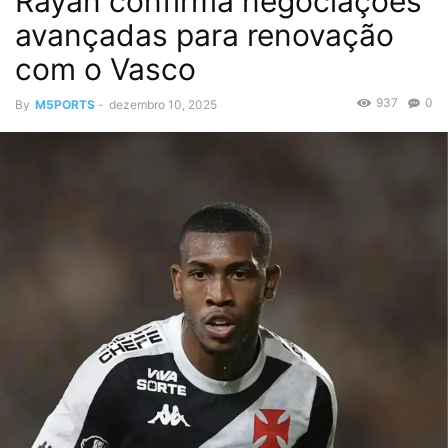
Rayan confirma negociações
avançadas para renovação
com o Vasco
937
0
By
M5PORTS
-
dezembro 10, 2025