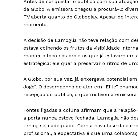
Antes de conquistar o público com sua atuação
da Globo. A emissora chegou a procurá-lo diver
iCHA
TV aberta quanto do Globoplay. Apesar do inter
Aprenda tu
momento.
Inteligência 
A decisão de Lamoglia não teve relação com des
estava colhendo os frutos da visibilidade interna
manter o foco nos projetos que já estavam em 
estratégica: ele queria preservar o ritmo de um
A Globo, por sua vez, já enxergava potencial 
Jogo”. O desempenho do ator em “Elite” chamou
recepção do público, o que motivou a emissora 
Fontes ligadas à coluna afirmam que a relação 
SAIBA M
a porta nunca esteve fechada. Lamoglia não de
timing seja adequado. Com a nova fase da carre
profissional, a expectativa é que uma colabor