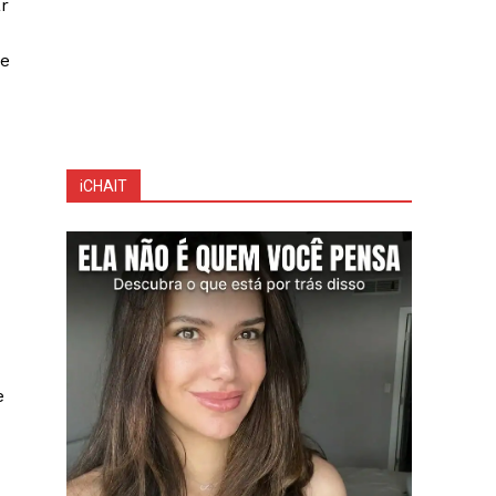
r
le
iCHAIT
e