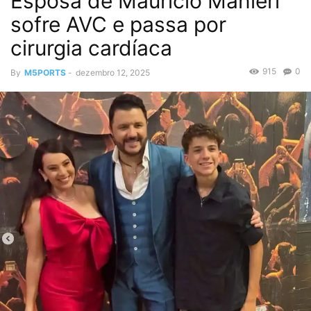
Esposa de Maurício Manieri
sofre AVC e passa por
cirurgia cardíaca
915
0
By
M5PORTS
-
dezembro 12, 2025