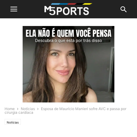
Home
Notícias
Esposa de Maurício Manieri sofre AVC e passa por
cirurgia cardíaca
Notícias