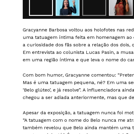
Gracyanne Barbosa voltou aos holofotes nas re
uma tatuagem íntima feita em homenagem ao ex
a curiosidade dos fãs sobre a relação dos dois,
SAIBA M
Em entrevista ao colunista Lucas Pasin, a musa
em uma região íntima e que leva o nome do can
Com bom humor, Gracyanne comentou: “Pretend
Mas é uma tatuagem pequena, né? Em uma sess
‘Belo glúteo’, e já resolve”. A influenciadora 
chegou a ser adiada anteriormente, mas que d
Apesar da exposição, a tatuagem nunca foi mot
“A tatuagem com o nome do Belo nunca me atrap
também revelou que Belo ainda mantém uma t