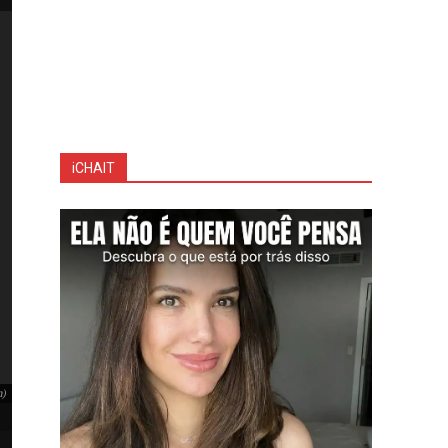
iCHAIT
Gracyanne Barbosa revela, com bom humor, planos para remover tatuagem ínt
m)
Gracyanne Barbosa revela, com bom humor, planos para remover tatuage
(Foto: Instagram)