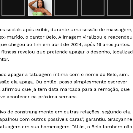
Transparência Editorial
Termos de Serviços
RSS
des sociais após exibir, durante uma sessão de massagem,
Política de Privacidade e Cookies
-marido, o cantor Belo. A imagem viralizou e reacendeu
 que chegou ao fim em abril de 2024, após 16 anos juntos.
AIS
 fitness revelou que pretende apagar o desenho, localiza
tor.
o apagar a tatuagem íntima com o nome do Belo, sim.
ão ela apaga. Ou então, posso simplesmente escrever
ainda afirmou que já tem data marcada para a remoção, que
eve acontecer na próxima semana.
ivo de constrangimento em outras relações, segundo ela.
alhou com outros possíveis caras”, garantiu. Gracyanne
atuagem em sua homenagem: “Aliás, o Belo também não