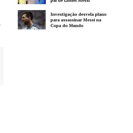
pai de Lionel Messi
Investigação desvela plano
para assassinar Messi na
a
Copa do Mundo