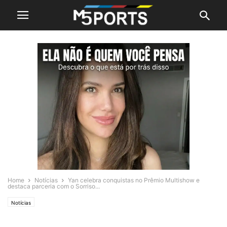
Home
Notícias
Yan celebra conquistas no Prêmio Multishow e
destaca parceria com o Sorriso...
Notícias