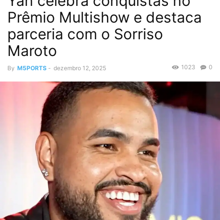
Yan celebra conquistas no
Prêmio Multishow e destaca
parceria com o Sorriso
Maroto
1023
0
By
M5PORTS
-
dezembro 12, 2025