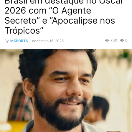
Brasil em destaque no Oscar
2026 com “O Agente
Secreto” e “Apocalipse nos
Trópicos”
700
0
By
M5PORTS
-
dezembro 16, 2025