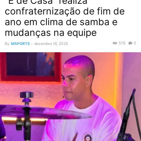
“É de Casa” realiza
confraternização de fim de
ano em clima de samba e
mudanças na equipe
576
0
By
M5PORTS
-
dezembro 16, 2025