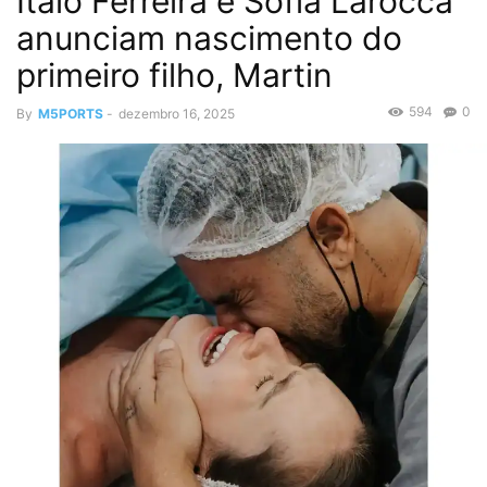
Ítalo Ferreira e Sofia Larocca
anunciam nascimento do
primeiro filho, Martin
594
0
By
M5PORTS
-
dezembro 16, 2025