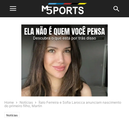
Home
Notícias
Ítalo Ferreira e Sofia Larocca anunciam nascimento
do primeiro filho, Martin
Notícias