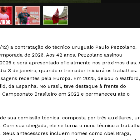
Transparência Editorial
Termos de Serviços
RSS
Política de Privacidade e Cookies
18/12) a contratação do técnico uruguaio Paulo Pezzolano,
AIS
emporada de 2026. Aos 42 anos, Pezzolano assinou
026 e será apresentado oficialmente nos próximos dias. 
a 3 de janeiro, quando o treinador iniciará os trabalhos.
assagens recentes pela Europa. Em 2025, deixou o Watford,
id, da Espanha. No Brasil, teve destaque à frente do
 do Campeonato Brasileiro em 2022 e permaneceu até o
de sua comissão técnica, composta por três auxiliares, 
 Com sua chegada, ele se torna o nono técnico a trabalh
os. Seus antecessores incluem nomes como Abel Braga,