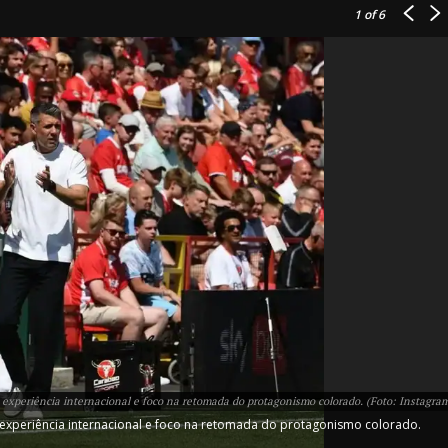
1
of 6
IT
do sobre
M5PORTS
Artificial
Sobre Nós
 experiência internacional e foco na retomada do protagonismo colorado. (Foto: Instagra
Anuncie
 experiência internacional e foco na retomada do protagonismo colorado.
Contato