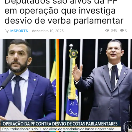
Deputados são alvos da PF
em operação que investiga
desvio de verba parlamentar
648
0
By
M5PORTS
-
dezembro 19, 2025