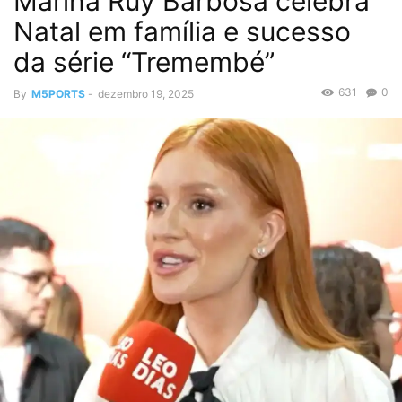
Marina Ruy Barbosa celebra
Natal em família e sucesso
da série “Tremembé”
631
0
By
M5PORTS
-
dezembro 19, 2025