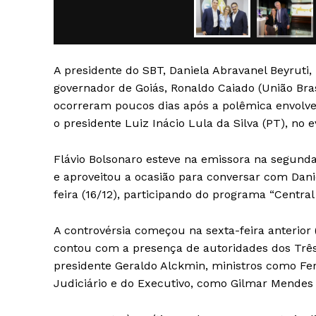
A presidente do SBT, Daniela Abravanel Beyruti
governador de Goiás, Ronaldo Caiado (União Bras
ocorreram poucos dias após a polêmica envolven
SAIBA M
o presidente Luiz Inácio Lula da Silva (PT), n
Flávio Bolsonaro esteve na emissora na segunda
e aproveitou a ocasião para conversar com Dani
feira (16/12), participando do programa “Central
A controvérsia começou na sexta-feira anterior
contou com a presença de autoridades dos Três
presidente Geraldo Alckmin, ministros como F
Judiciário e do Executivo, como Gilmar Mendes e