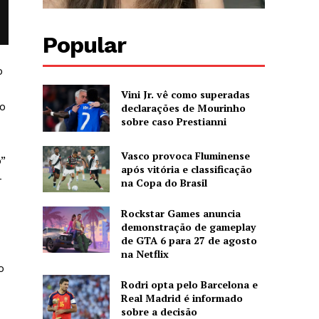
Popular
o
Vini Jr. vê como superadas
o
declarações de Mourinho
sobre caso Prestianni
Vasco provoca Fluminense
o”
após vitória e classificação
-
na Copa do Brasil
Rockstar Games anuncia
demonstração de gameplay
de GTA 6 para 27 de agosto
na Netflix
o
Rodri opta pelo Barcelona e
Real Madrid é informado
sobre a decisão