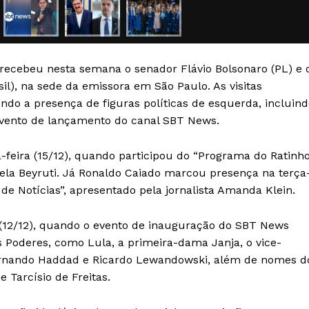
Transparência Editorial
Termos de Serviços
RSS
, recebeu nesta semana o senador Flávio Bolsonaro (PL) e 
Política de Privacidade e Cookies
il), na sede da emissora em São Paulo. As visitas
do a presença de figuras políticas de esquerda, incluind
AIS
o evento de lançamento do canal SBT News.
-feira (15/12), quando participou do “Programa do Ratinh
ela Beyruti. Já Ronaldo Caiado marcou presença na terça
 de Notícias”, apresentado pela jornalista Amanda Klein.
 (12/12), quando o evento de inauguração do SBT News
 Poderes, como Lula, a primeira-dama Janja, o vice-
ernando Haddad e Ricardo Lewandowski, além de nomes d
 Tarcísio de Freitas.