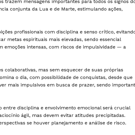
os trazem mensagens importantes para todos os signos d
ência conjunta da Lua e de Marte, estimulando ações,
ções profissionais com disciplina e senso crítico, evitand
IT
r metas espirituais mais elevadas, sendo essencial
do sobre
am emoções intensas, com riscos de impulsividade — a
M5PORTS
Artificial
Sobre Nós
es colaborativas, mas sem esquecer de suas próprias
Anuncie
domina o dia, com possibilidade de conquistas, desde que
Contato
e ver mais impulsivos em busca de prazer, sendo importan
Transparência Editorial
Termos de Serviços
io entre disciplina e envolvimento emocional será crucial
RSS
ciocínio ágil, mas devem evitar atitudes precipitadas.
Política de Privacidade e Cookies
rspectivas se houver planejamento e análise de risco.
AIS