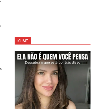
o
o
iCHAIT
te