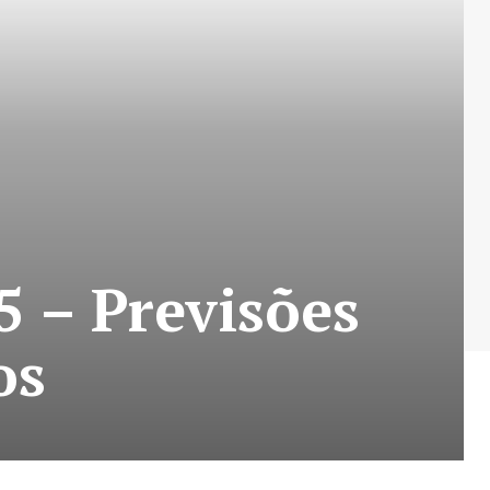
5 – Previsões
os