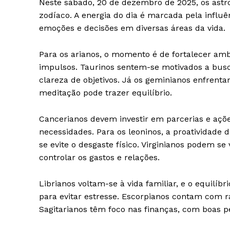
Neste sábado, 20 de dezembro de 2025, os astr
zodíaco. A energia do dia é marcada pela influ
emoções e decisões em diversas áreas da vida.
Para os arianos, o momento é de fortalecer ambi
iCHA
impulsos. Taurinos sentem-se motivados a busca
Aprenda tu
clareza de objetivos. Já os geminianos enfrent
Inteligência 
meditação pode trazer equilíbrio.
Cancerianos devem investir em parcerias e açõ
necessidades. Para os leoninos, a proatividade 
se evite o desgaste físico. Virginianos podem s
controlar os gastos e relações.
Librianos voltam-se à vida familiar, e o equilíbr
para evitar estresse. Escorpianos contam com ra
Sagitarianos têm foco nas finanças, com boas pe
SAIBA M