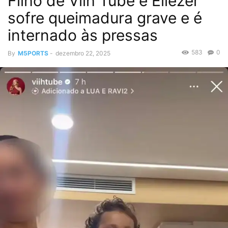
Filho de Viih Tube e Eliezer
sofre queimadura grave e é
internado às pressas
583
0
By
M5PORTS
-
dezembro 22, 2025