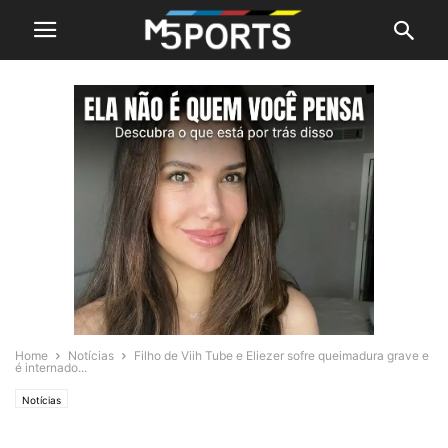
Home
Notícias
Filho de Viih Tube e Eliezer sofre queimadura grave e
é internado...
Notícias