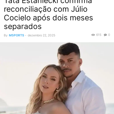
Tata Estaniecki confirma
reconciliação com Júlio
Cocielo após dois meses
separados
615
0
By
M5PORTS
-
dezembro 22, 2025