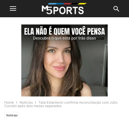
Home
Notícias
Tata Estaniecki confirma reconciliação com Júlio
Cocielo após dois meses separados
Notícias