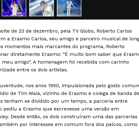
Transparência Editorial
Termos de Serviços
RSS
 noite de 23 de dezembro, pela TV Globo, Roberto Carlos
Política de Privacidade e Cookies
 a Erasmo Carlos, seu amigo e parceiro musical de lon
os momentos mais marcantes do programa, Roberto
AIS
ionar diretamente Erasmo: “É muito bom saber que Eras
ê é meu amigo”. A homenagem foi recebida com carinho
zade entre os dois artistas.
juventude, nos anos 1950, impulsionada pelo gosto comu
médio de Tim Maia, vizinho de Erasmo e colega de banda d
 tenham se dividido por um tempo, a parceria entre
to pediu a Erasmo que escrevesse uma versão em
ley. Desde então, os dois construíram uma das parcerias
da também por interesses em comum fora dos palcos, como