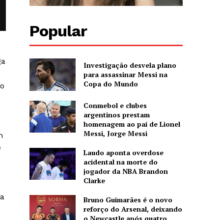
Popular
ga
Investigação desvela plano
para assassinar Messi na
Copa do Mundo
mo
Conmebol e clubes
argentinos prestam
homenagem ao pai de Lionel
Messi, Jorge Messi
m
e
Laudo aponta overdose
acidental na morte do
jogador da NBA Brandon
Clarke
 a
Bruno Guimarães é o novo
reforço do Arsenal, deixando
o Newcastle após quatro