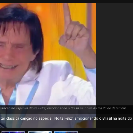
IT
do sobre
M5PORTS
Artificial
nção no especial 'Noite Feliz', emocionando o Brasil na noite do dia 23 de dezembro.
Sobre Nós
clássica canção no especial 'Noite Feliz', emocionando o Brasil na noite do
Anuncie
Contato