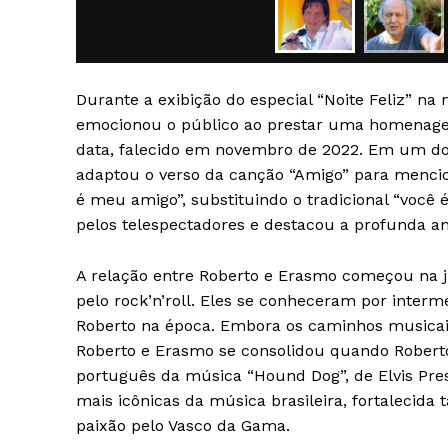
Durante a exibição do especial “Noite Feliz” na
emocionou o público ao prestar uma homenagem
data, falecido em novembro de 2022. Em um d
SAIBA M
adaptou o verso da canção “Amigo” para menc
é meu amigo”, substituindo o tradicional “voc
pelos telespectadores e destacou a profunda ami
A relação entre Roberto e Erasmo começou na 
pelo rock’n’roll. Eles se conheceram por inter
Roberto na época. Embora os caminhos musicais
Roberto e Erasmo se consolidou quando Rober
português da música “Hound Dog”, de Elvis Pres
mais icônicas da música brasileira, fortaleci
paixão pelo Vasco da Gama.