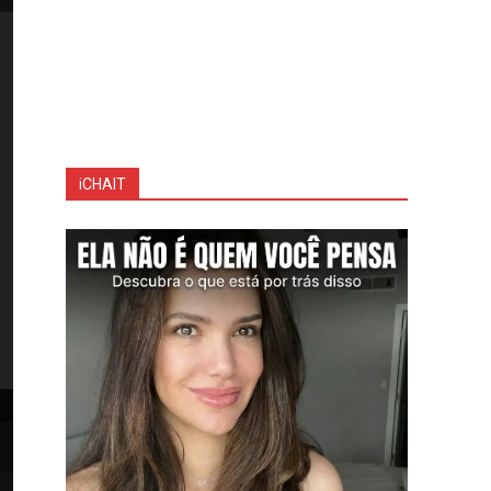
iCHAIT
Em tributo tocante no especial 'Noite Feliz', Roberto Carlos celebra a amizade eterna
Instagram)
Em tributo tocante no especial 'Noite Feliz', Roberto Carlos celebra a a
meu amigo'. (Foto: Instagram)