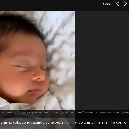
1
of 6
IT
do sobre
M5PORTS
Artificial
Sobre Nós
Anuncie
Contato
olo, conquistando corações e iluminando o jardim e a família com o charme do caçula. (Fot
Transparência Editorial
egria no colo, conquistando corações e iluminando o jardim e a família com o
Termos de Serviços