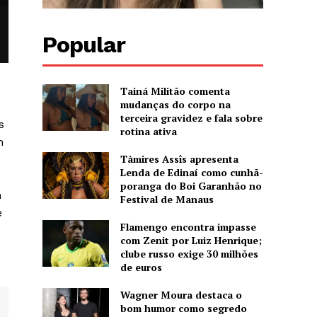
Popular
Tainá Militão comenta
mudanças do corpo na
terceira gravidez e fala sobre
s
rotina ativa
m
Tàmires Assîs apresenta
Lenda de Edinaí como cunhã-
poranga do Boi Garanhão no
m
Festival de Manaus
e
Flamengo encontra impasse
com Zenit por Luiz Henrique;
clube russo exige 30 milhões
de euros
Wagner Moura destaca o
bom humor como segredo