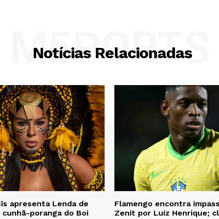
M5PORTS
Notícias Relacionadas
îs apresenta Lenda de
Flamengo encontra impas
 cunhã-poranga do Boi
Zenit por Luiz Henrique; c