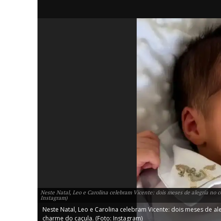
iCHA
Aprenda tu
Inteligência 
Neste Natal, Leo e Carolina celebram Vicente: dois meses de alegria no c
Instagram)
Neste Natal, Leo e Carolina celebram Vicente: dois meses de al
charme do caçula. (Foto: Instagram)