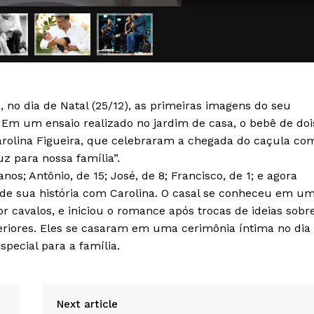
RSS
Política de Privacidade e Cookies
AIS
 no dia de Natal (25/12), as primeiras imagens do seu
. Em um ensaio realizado no jardim de casa, o bebê de doi
Carolina Figueira, que celebraram a chegada do caçula co
z para nossa família”.
os; Antônio, de 15; José, de 8; Francisco, de 1; e agora
de sua história com Carolina. O casal se conheceu em u
r cavalos, e iniciou o romance após trocas de ideias sobr
teriores. Eles se casaram em uma cerimônia íntima no dia
special para a família.
Next article