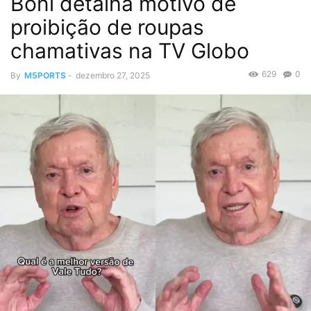
Boni detalha motivo de
proibição de roupas
chamativas na TV Globo
629
0
By
M5PORTS
-
dezembro 27, 2025