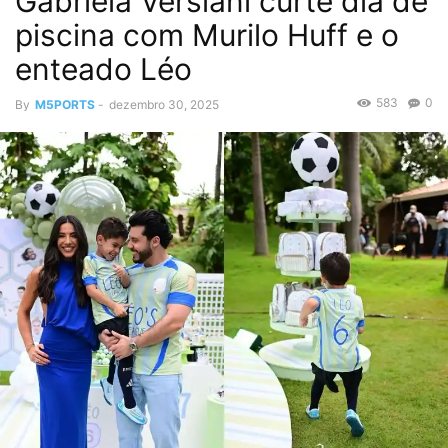
Gabriela Versiani curte dia de
piscina com Murilo Huff e o
enteado Léo
583
0
By
M5PORTS
-
dezembro 30, 2025