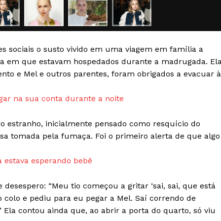
Transparência Editorial
Termos de Serviços
RSS
des sociais o susto vivido em uma viagem em família a
Política de Privacidade e Cookies
casa em que estavam hospedados durante a madrugada. El
ento e Mel e outros parentes, foram obrigados a evacuar 
AIS
gar na sua conta durante a noite
 estranho, inicialmente pensado como resquício do
asa tomada pela fumaça. Foi o primeiro alerta de que algo
á estava esperando bebê
desespero: “Meu tio começou a gritar ‘sai, sai, que está
 colo e pediu para eu pegar a Mel. Saí correndo de
 Ela contou ainda que, ao abrir a porta do quarto, só viu