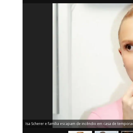
iCHA
Aprenda tu
Inteligência 
Isa Scherer e família escapam de incêndio em casa de temporad