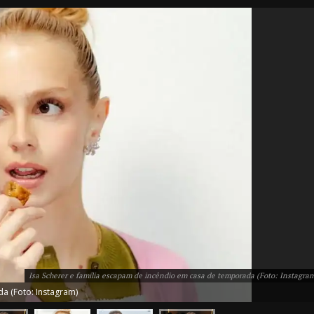
IT
do sobre
M5PORTS
Artificial
Sobre Nós
Isa Scherer e família escapam de incêndio em casa de temporada (Foto: Instagra
Anuncie
a (Foto: Instagram)
Contato