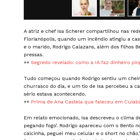
A atriz e chef Isa Scherer compartilhou nas re
Florianópolis, quando um incêndio atingiu a 
e o marido, Rodrigo Calazans, além dos filhos B
SAIBA M
pressas.
++
Segredo revelado: como a IA faz dinheiro pin
Tudo começou quando Rodrigo sentiu um cheiro
churrasco do dia, e um tio de Isa percebeu a c
sério estava acontecendo.
++
Prima de Ana Castela que faleceu em Cuiab
Em relato emocionado, Isa descreveu o clima de 
pegando fogo’. Rodrigo apareceu com o Bento no
calcinha, peguei meu celular e o short no chão.”