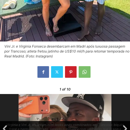
Vini Jr. e Virginia Fonseca desembarcam em Madri após luxuosa passagem
por Trancoso; atleta fretou jatinho de US$10 mil/h para retomar temporada no
Real Madrid. (Foto: Instagram)
1
of 10
Virginia e Vini Jr. encantam com looks azuis combinados em Trancoso: biquíni
floral e bermudão listrado, selando o romance com um beijão que já soma