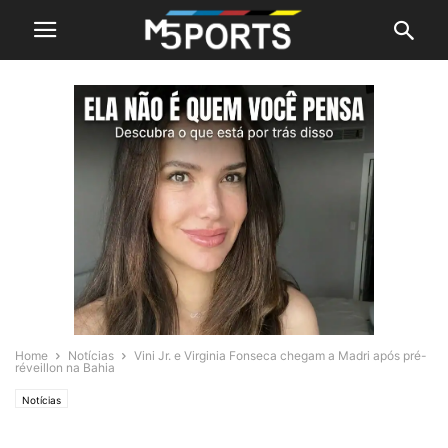
Home
Notícias
Vini Jr. e Virginia Fonseca chegam a Madri após pré-
réveillon na Bahia
Notícias