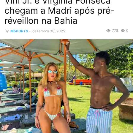
Vini Jr. e Virginia Fonseca
chegam a Madri após pré-
réveillon na Bahia
778
0
By
M5PORTS
-
dezembro 30, 2025