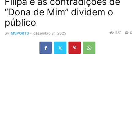
Filipa e as contradições de
“Dona de Mim” dividem o
público
531
0
By
M5PORTS
-
dezembro 31, 2025