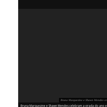
iCHA
Aprenda tu
Inteligência 
Bruna Marquezine e Shawn Mendes cele
Bruna Marquezine e Shawn Mendes celebram a virada do ano em