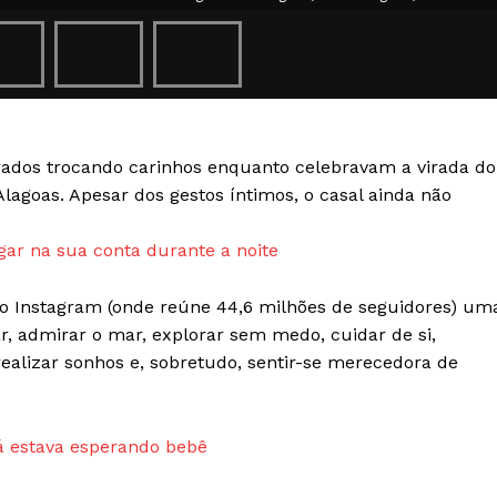
Transparência Editorial
Termos de Serviços
RSS
Política de Privacidade e Cookies
dos trocando carinhos enquanto celebravam a virada do
AIS
lagoas. Apesar dos gestos íntimos, o casal ainda não
gar na sua conta durante a noite
 do Instagram (onde reúne 44,6 milhões de seguidores) um
, admirar o mar, explorar sem medo, cuidar de si,
realizar sonhos e, sobretudo, sentir-se merecedora de
á estava esperando bebê