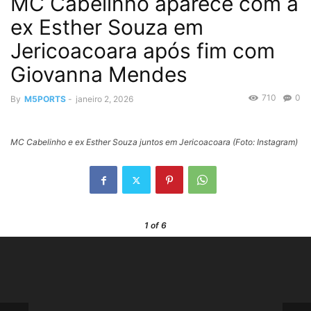
MC Cabelinho aparece com a
ex Esther Souza em
Jericoacoara após fim com
Giovanna Mendes
710
0
By
M5PORTS
-
janeiro 2, 2026
MC Cabelinho e ex Esther Souza juntos em Jericoacoara (Foto: Instagram)
1
of 6