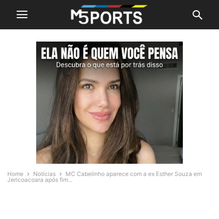
Home
Notícias
MC Cabelinho aparece com a ex Esther Souza em
Jericoacoara após fim...