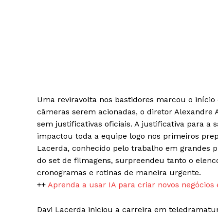
Uma reviravolta nos bastidores marcou o início
câmeras serem acionadas, o diretor Alexandre A
sem justificativas oficiais. A justificativa par
impactou toda a equipe logo nos primeiros prep
iCHA
Lacerda, conhecido pelo trabalho em grandes pr
Aprenda tu
do set de filmagens, surpreendeu tanto o elenc
Inteligência 
cronogramas e rotinas de maneira urgente.
++
Aprenda a usar IA para criar novos negócios 
Davi Lacerda iniciou a carreira em teledramatu