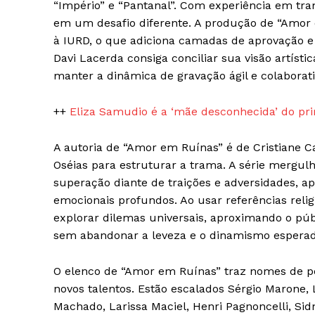
“Império” e “Pantanal”. Com experiência em t
em um desafio diferente. A produção de “Amor e
à IURD, o que adiciona camadas de aprovação e 
Davi Lacerda consiga conciliar sua visão artísti
manter a dinâmica de gravação ágil e colaborati
++
Eliza Samudio é a ‘mãe desconhecida’ do pri
SAIBA M
A autoria de “Amor em Ruínas” é de Cristiane Ca
Oséias para estruturar a trama. A série mergul
superação diante de traições e adversidades, 
emocionais profundos. Ao usar referências reli
explorar dilemas universais, aproximando o púb
sem abandonar a leveza e o dinamismo espera
O elenco de “Amor em Ruínas” traz nomes de pe
novos talentos. Estão escalados Sérgio Marone, L
Machado, Larissa Maciel, Henri Pagnoncelli, Si