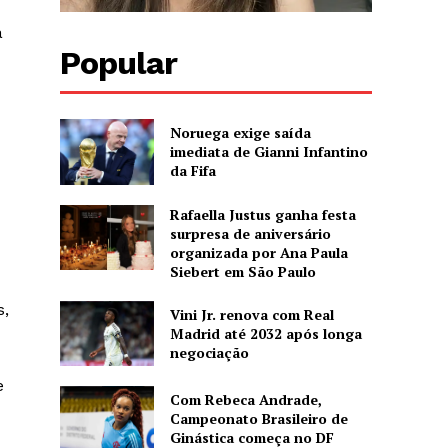
a
Popular
Noruega exige saída
imediata de Gianni Infantino
da Fifa
Rafaella Justus ganha festa
surpresa de aniversário
organizada por Ana Paula
Siebert em São Paulo
s,
Vini Jr. renova com Real
Madrid até 2032 após longa
negociação
e
Com Rebeca Andrade,
Campeonato Brasileiro de
Ginástica começa no DF