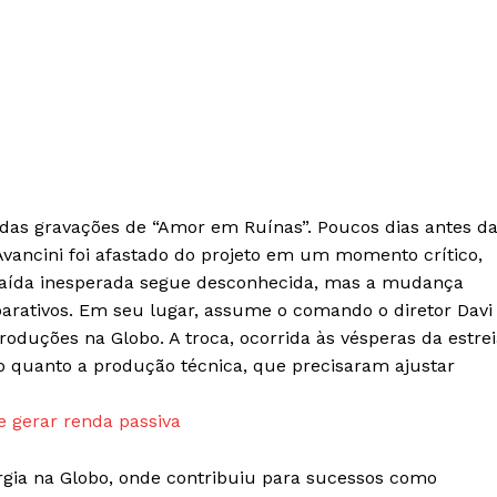
 das gravações de “Amor em Ruínas”. Poucos dias antes d
vancini foi afastado do projeto em um momento crítico,
a a saída inesperada segue desconhecida, mas a mudança
arativos. Em seu lugar, assume o comando o diretor Davi
IT
oduções na Globo. A troca, ocorrida às vésperas da estre
do sobre
M5PORTS
o quanto a produção técnica, que precisaram ajustar
Artificial
e gerar renda passiva
Sobre Nós
Anuncie
rgia na Globo, onde contribuiu para sucessos como
Contato