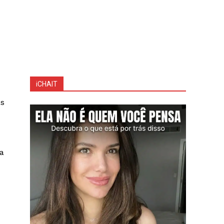
iCHAIT
as
ia