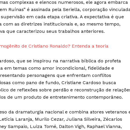
ramas complexas e elencos numerosos, ele agora embarca
Transparência Editorial
m Ruínas” é assinada pela Seriella, corporação vinculad
Termos de Serviços
supervisão em cada etapa criativa. A expectativa é que
ca com as diretrizes institucionais e, ao mesmo tempo,
RSS
va que caracterizou seus trabalhos anteriores.
Política de Privacidade e Cookies
mogênito de Cristiano Ronaldo? Entenda a teoria
AIS
rdoso, que se inspirou na narrativa bíblica do profeta
ha em temas como amor incondicional, fidelidade e
apresentando personagens que enfrentam conflitos
giosas como pano de fundo, Cristiane Cardoso busca
lico de reflexões sobre perdão e reconstrução de relaçõe
dos de um produto de entretenimento contemporâneo.
so da dramaturgia nacional e combina atores veteranos 
etícia Laranja, Murilo Cezar, Juliana Silveira, Zécarlos
dney Sampaio, Luiza Tomé, Dalton Vigh, Raphael Vianna,