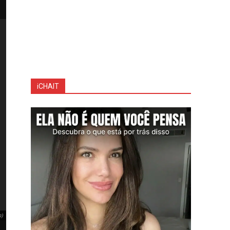
iCHAIT
m)
João Gustavo mostra rotina acadêmica em Nutrição (Foto: Instagram)