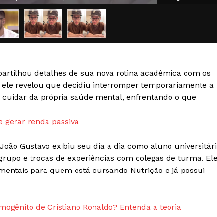
Transparência Editorial
Termos de Serviços
RSS
Política de Privacidade e Cookies
artilhou detalhes de sua nova rotina acadêmica com os
AIS
s, ele revelou que decidiu interromper temporariamente a
 e cuidar da própria saúde mental, enfrentando o que
e gerar renda passiva
João Gustavo exibiu seu dia a dia como aluno universitári
grupo e trocas de experiências com colegas de turma. El
mentais para quem está cursando Nutrição e já possui
mogênito de Cristiano Ronaldo? Entenda a teoria