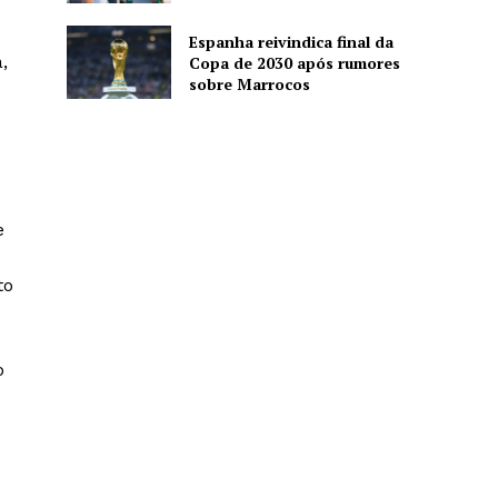
Espanha reivindica final da
,
Copa de 2030 após rumores
sobre Marrocos
e
to
o