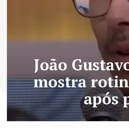
João Gustav
mostra roti
após p