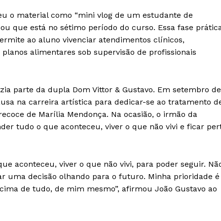
eu o material como “mini vlog de um estudante de
çou que está no sétimo período do curso. Essa fase prática
mite ao aluno vivenciar atendimentos clínicos,
lanos alimentares sob supervisão de profissionais
azia parte da dupla Dom Vittor & Gustavo. Em setembro de
sa na carreira artística para dedicar-se ao tratamento d
ecoce de Marília Mendonça. Na ocasião, o irmão da
der tudo o que aconteceu, viver o que não vivi e ficar per
ue aconteceu, viver o que não vivi, para poder seguir. Nã
ar uma decisão olhando para o futuro. Minha prioridade é
 acima de tudo, de mim mesmo”, afirmou João Gustavo ao