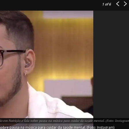
1
of 6
IT
do sobre
M5PORTS
Artificial
Sobre Nós
Anuncie
io em Nutrição e fala sobre pausa na música para cuidar da saúde mental. (Foto: Instagra
Contato
sobre pausa na música para cuidar da saúde mental. (Foto: Instagram)