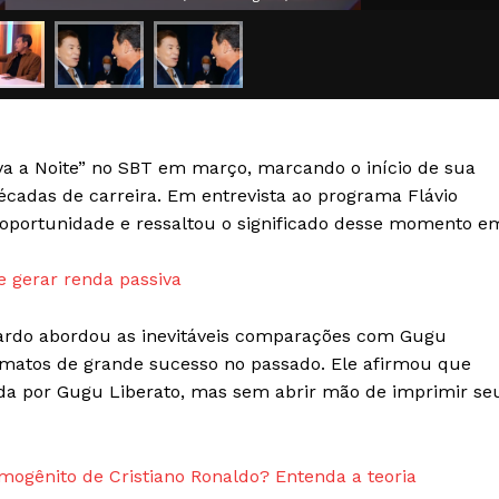
Transparência Editorial
Termos de Serviços
RSS
Política de Privacidade e Cookies
va a Noite” no SBT em março, marcando o início de sua
AIS
écadas de carreira. Em entrevista ao programa Flávio
a oportunidade e ressaltou o significado desse momento e
e gerar renda passiva
cardo abordou as inevitáveis comparações com Gugu
rmatos de grande sucesso no passado. Ele afirmou que
ada por Gugu Liberato, mas sem abrir mão de imprimir se
mogênito de Cristiano Ronaldo? Entenda a teoria