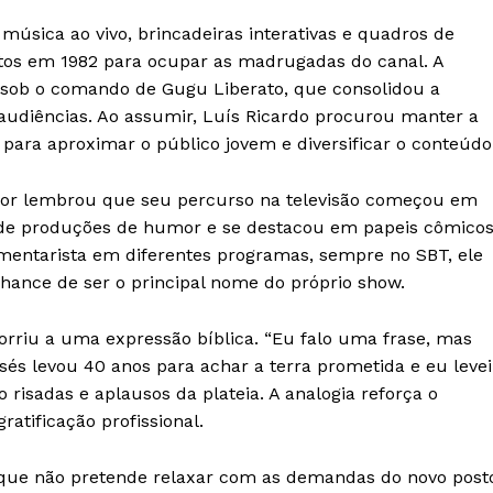
 música ao vivo, brincadeiras interativas e quadros de
antos em 1982 para ocupar as madrugadas do canal. A
 sob o comando de Gugu Liberato, que consolidou a
audiências. Ao assumir, Luís Ricardo procurou manter a
para aproximar o público jovem e diversificar o conteúdo
dor lembrou que seu percurso na televisão começou em
de produções de humor e se destacou em papeis cômicos
mentarista em diferentes programas, sempre no SBT, ele
hance de ser o principal nome do próprio show.
corriu a uma expressão bíblica. “Eu falo uma frase, mas
és levou 40 anos para achar a terra prometida e eu levei
risadas e aplausos da plateia. A analogia reforça o
atificação profissional.
u que não pretende relaxar com as demandas do novo post