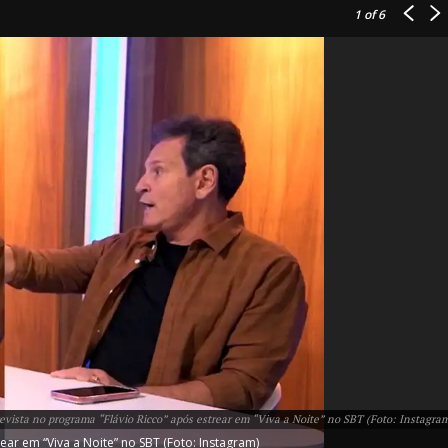
1
of 6
IT
do sobre
M5PORTS
Artificial
Sobre Nós
Anuncie
evista no programa “Flávio Ricco” após estrear em “Viva a Noite” no SBT (Foto: Instagra
Contato
ear em “Viva a Noite” no SBT (Foto: Instagram)