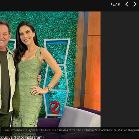
1
of 6
IT
do sobre
M5PORTS
Artificial
Sobre Nós
Anuncie
Luís Ricardo e a apresentadora no estúdio durante entrevista exclusiva (Foto: Instagra
Contato
clusiva (Foto: Instagram)