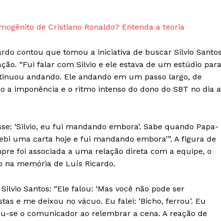
mogênito de Cristiano Ronaldo? Entenda a teoria
rdo contou que tomou a iniciativa de buscar Silvio Santo
ção. “Fui falar com Silvio e ele estava de um estúdio par
ontinuou andando. Ele andando em um passo largo, de
ndo a imponência e o ritmo intenso do dono do SBT no dia a
se: ‘Silvio, eu fui mandando embora’. Sabe quando Papa-
cebi uma carta hoje e fui mandando embora’”. A figura de
mpre foi associada a uma relação direta com a equipe, o
vo na memória de Luís Ricardo.
 Silvio Santos: “Ele falou: ‘Mas você não pode ser
tas e me deixou no vácuo. Eu falei: ‘Bicho, ferrou’. Eu
iu-se o comunicador ao relembrar a cena. A reação de