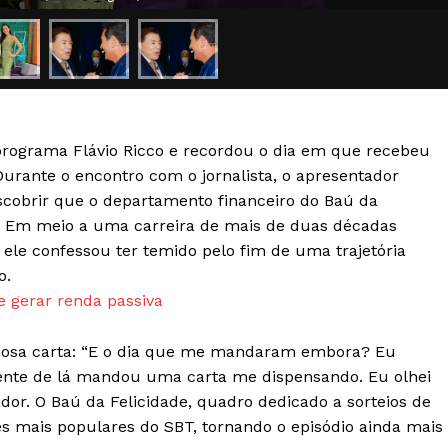
Transparência Editorial
Termos de Serviços
RSS
Política de Privacidade e Cookies
 programa Flávio Ricco e recordou o dia em que recebeu
AIS
rante o encontro com o jornalista, o apresentador
scobrir que o departamento financeiro do Baú da
to. Em meio a uma carreira de mais de duas décadas
 ele confessou ter temido pelo fim de uma trajetória
o.
e gerar renda passiva
mosa carta: “E o dia que me mandaram embora? Eu
dente de lá mandou uma carta me dispensando. Eu olhei
ador. O Baú da Felicidade, quadro dedicado a sorteios de
s mais populares do SBT, tornando o episódio ainda mais