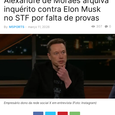
Alexandre de Moraes arquiva
inquérito contra Elon Musk
no STF por falta de provas
307
0
By
M5PORTS
-
março 11, 2026
Empresário dono da rede social X em entrevista (Foto: Instagram)