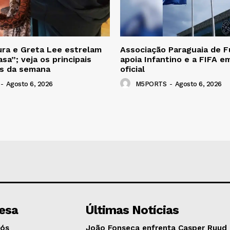
ra e Greta Lee estrelam
Associação Paraguaia de F
sa”; veja os principais
apoia Infantino e a FIFA e
s da semana
oficial
-
Agosto 6, 2026
M5PORTS
-
Agosto 6, 2026
esa
Últimas Notícias
Nós
João Fonseca enfrenta Casper Ruud