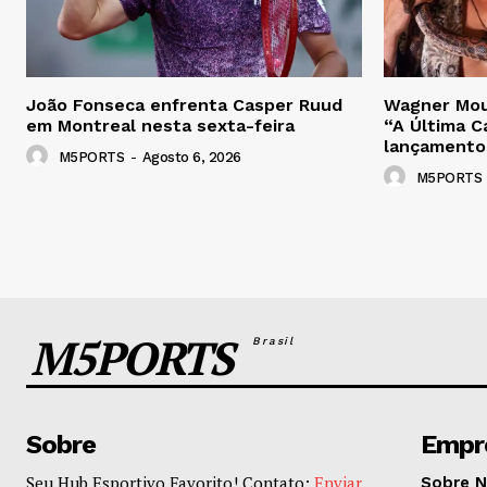
João Fonseca enfrenta Casper Ruud
Wagner Mou
em Montreal nesta sexta-feira
“A Última Ca
lançamento
M5PORTS
-
Agosto 6, 2026
M5PORTS
M5PORTS
Brasil
Sobre
Empr
Seu Hub Esportivo Favorito! Contato:
Enviar
Sobre 