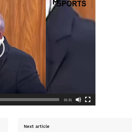
IT
do sobre
M5PORTS
Artificial
Sobre Nós
Anuncie
Contato
Transparência Editorial
Termos de Serviços
RSS
Política de Privacidade e Cookies
01:31
AIS
Next article