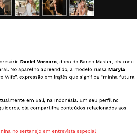
Transparência Editorial
Termos de Serviços
RSS
Política de Privacidade e Cookies
AIS
presário
Daniel Vorcaro
, dono do Banco Master, chamou
deral. No aparelho apreendido, a modelo russa
Maryia
Wife”, expressão em inglês que significa “minha futura
 atualmente em Bali, na Indonésia. Em seu perfil no
uidores, ela compartilha conteúdos relacionados aos
nina no sertanejo em entrevista especial