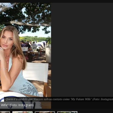
IT
do sobre
M5PORTS
Artificial
Sobre Nós
Quem é a modelo que Vorcaro salvou contato como "My Future Wife" (Foto: Instagra
Anuncie
Wife" (Foto: Instagram)
Contato