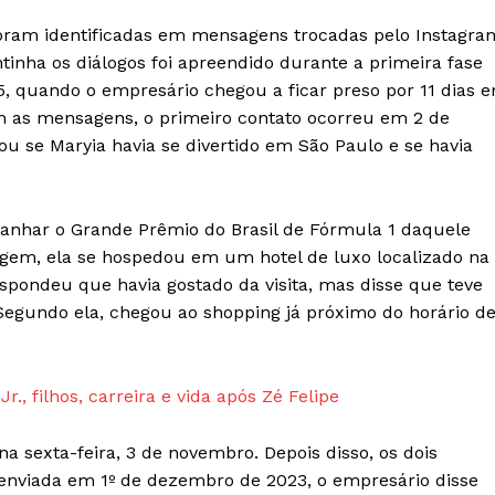
 foram identificadas em mensagens trocadas pelo Instagra
ntinha os diálogos foi apreendido durante a primeira fase
, quando o empresário chegou a ficar preso por 11 dias 
m as mensagens, o primeiro contato ocorreu em 2 de
u se Maryia havia se divertido em São Paulo e se havia
panhar o Grande Prêmio do Brasil de Fórmula 1 daquele
agem, ela se hospedou em um hotel de luxo localizado na
espondeu que havia gostado da visita, mas disse que teve
Segundo ela, chegou ao shopping já próximo do horário d
Jr., filhos, carreira e vida após Zé Felipe
na sexta-feira, 3 de novembro. Depois disso, os dois
nviada em 1º de dezembro de 2023, o empresário disse