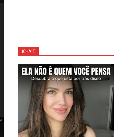
iCHAIT
No aparelho apreendido, a modelo russa Maryia Lubimova aparece salva com o nome “M
(Foto: Instagram)
m)
No aparelho apreendido, a modelo russa Maryia Lubimova aparece salva co
“minha futura esposa”. (Foto: Instagram)