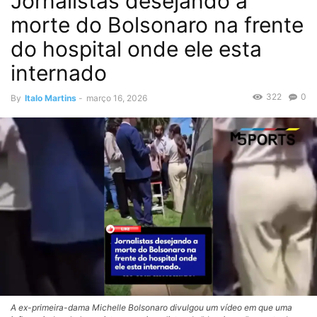
Jornalistas desejando a
morte do Bolsonaro na frente
do hospital onde ele esta
internado
322
0
By
Italo Martins
-
março 16, 2026
A ex-primeira-dama Michelle Bolsonaro divulgou um vídeo em que uma