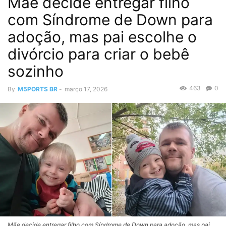
Mãe decide entregar filho
com Síndrome de Down para
adoção, mas pai escolhe o
divórcio para criar o bebê
sozinho
463
0
By
M5PORTS BR
-
março 17, 2026
Mãe decide entregar filho com Síndrome de Down para adoção, mas pai