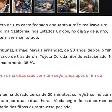
Transparência Editorial
Termos de Serviços
RSS
tro de um carro fechado enquanto a mãe realizava um
Política de Privacidade e Cookies
 na Califórnia, nos Estados Unidos, no dia 29 de junho,
 sem ser monitorado.
AIS
bunal, a mãe, Maya Hernandez, de 20 anos, deixou o filh
 banco de trás de um Toyota Corolla híbrido estacionado. 
imadamente 38 °C.
u em uma discussão com um segurança após o fim da
 tenha durado cerca de 20 minutos, os registros indicam
culo por quase duas horas. Ainda segundo os documento
tado dos filhos durante esse período.