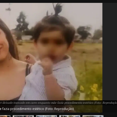
IT
do sobre
M5PORTS
Artificial
Sobre Nós
r deixado trancado em carro enquanto mãe fazia procedimento estético (Foto: Reproduçã
Anuncie
fazia procedimento estético (Foto: Reprodução)
Contato