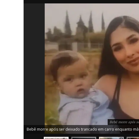
iCHA
Aprenda tu
Inteligência 
Bebê morre após se
Bebê morre após ser deixado trancado em carro enquanto mãe 