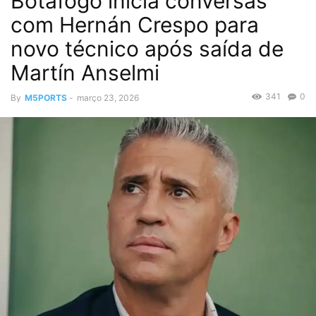
Botafogo inicia conversas
com Hernán Crespo para
novo técnico após saída de
Martín Anselmi
341
0
By
M5PORTS
-
março 23, 2026