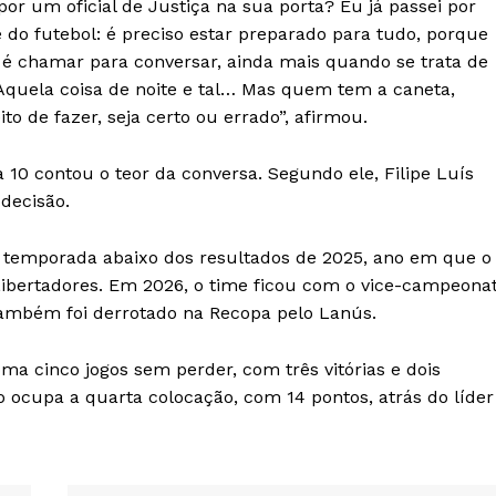
or um oficial de Justiça na sua porta? Eu já passei por
e do futebol: é preciso estar preparado para tudo, porque
 é chamar para conversar, ainda mais quando se trata de
Aquela coisa de noite e tal… Mas quem tem a caneta,
to de fazer, seja certo ou errado”, afirmou.
 10 contou o teor da conversa. Segundo ele, Filipe Luís
decisão.
e temporada abaixo dos resultados de 2025, ano em que o
Libertadores. Em 2026, o time ficou com o vice-campeona
também foi derrotado na Recopa pelo Lanús.
 cinco jogos sem perder, com três vitórias e dois
 ocupa a quarta colocação, com 14 pontos, atrás do líder