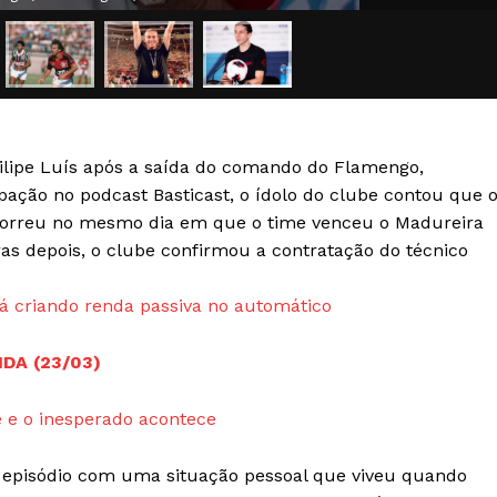
Transparência Editorial
Termos de Serviços
RSS
Política de Privacidade e Cookies
ilipe Luís após a saída do comando do Flamengo,
AIS
ipação no podcast Basticast, o ídolo do clube contou que 
ocorreu no mesmo dia em que o time venceu o Madureira
as depois, o clube confirmou a contratação do técnico
 criando renda passiva no automático
DA (23/03)
 e o inesperado acontece
 episódio com uma situação pessoal que viveu quando