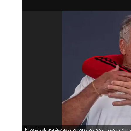
iCHA
Aprenda tu
Inteligência 
Filipe Luís abraça Zico após conversa sobre demissão no Flame