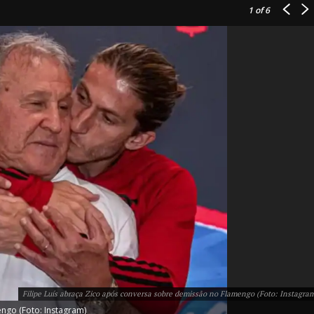
1
of 6
IT
do sobre
M5PORTS
Artificial
Sobre Nós
Anuncie
Filipe Luís abraça Zico após conversa sobre demissão no Flamengo (Foto: Instagra
Contato
ngo (Foto: Instagram)