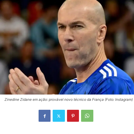
Zinedine Zidane em ação: provável novo técnico da França (Foto: Instagram)